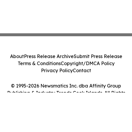
About
Press Release Archive
Submit Press Release
Terms & Conditions
Copyright/DMCA Policy
Privacy Policy
Contact
© 1995-2026 Newsmatics Inc. dba Affinity Group
Publishing & Industry Trends Cook Islands. All Rights
Reserved.
Cookie Settings / Your Privacy Choices