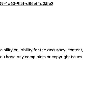
9-4d60-9f5f-d86ef4a03fe2
ility or liability for the accuracy, content,
f you have any complaints or copyright issues