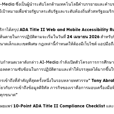
Media ซึ่งเป็นผู้นำระดับโลกด้านเทคโนโลยีคำบรรยายและคำบรรย
มีเป้าหมายเพื่อช่วยรัฐบาลระดับรัฐและระดับท้องถิ่นทั่วสหรัฐอเมร
ิกาได้สรุป
ADA Title II Web and Mobile Accessibility R
้นตายในการปฏิบัติตามจะเริ่มในวันที่
24 เมษายน 2026
สำหรับน
เล็กและเขตพิเศษ กฎเหล่านี้กำหนดให้ต้องมีเว็บไซต์ แอปมือถือ 
บกำหนดเวลาดังกล่าว AI-Media กำลังเปิดตัวโครงการการศึกษาระ
าเพื่อลดความซับซ้อนในการปฏิบัติตามและทำให้บรรลุผลได้มากขึ้
เข้าถึงที่สำคัญที่สุดครั้งหนึ่งในรอบหลายทศวรรษ”
Tony Abraha
วกับการเข้าถึงข้อมูลดิจิทัล ภารกิจของเราคือการมอบเครื่องมือที่
มทุกขนาด”
งเผยแพร่
10-Point ADA Title II Compliance Checklist
และเ