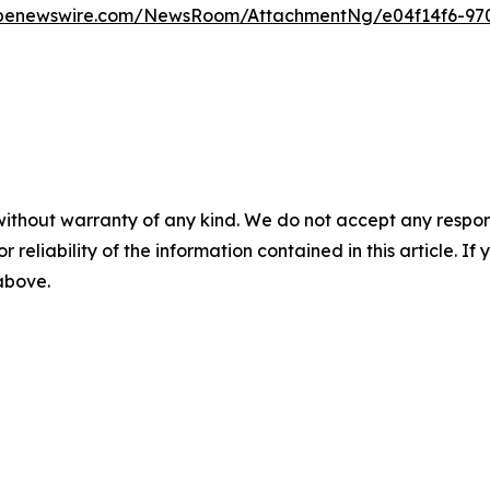
obenewswire.com/NewsRoom/AttachmentNg/e04f14f6-970
without warranty of any kind. We do not accept any responsib
r reliability of the information contained in this article. I
 above.