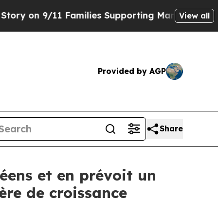
1 Families Supporting Mamdani
Defusing Misinf
View all
Provided by AGP
Share
ens et en prévoit un
ère de croissance