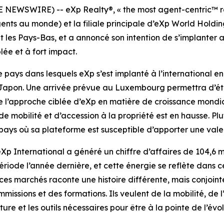
EWSWIRE) -- eXp Realty®, « the most agent-centric™ real
gents au monde) et la filiale principale d’eXp World Holdin
 les Pays-Bas, et a annoncé son intention de s’implanter
ée et à fort impact.
pays dans lesquels eXp s’est implanté à l’international en
u Japon. Une arrivée prévue au Luxembourg permettra d’
te l’approche ciblée d’eXp en matière de croissance mondial
 mobilité et d’accession à la propriété est en hausse. Pl
pays où sa plateforme est susceptible d’apporter une val
 International a généré un chiffre d’affaires de 104,6 mil
iode l’année dernière, et cette énergie se reflète dans ce
es marchés raconte une histoire différente, mais conjointe
missions et des formations. Ils veulent de la mobilité, de 
ture et les outils nécessaires pour être à la pointe de l’év