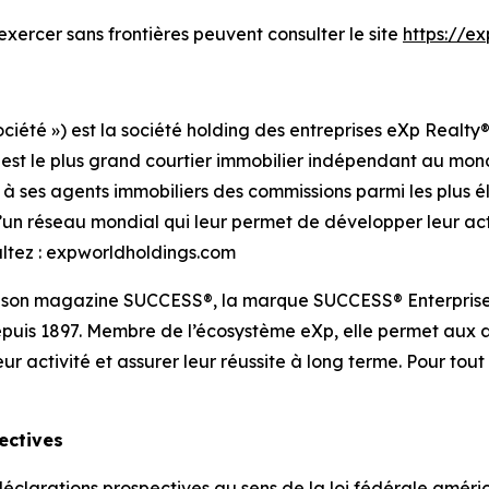
exercer sans frontières peuvent consulter le site
https://ex
ociété ») est la société holding des entreprises eXp Realt
 est le plus grand courtier immobilier indépendant au mon
e à ses agents immobiliers des commissions parmi les plus 
qu’un réseau mondial qui leur permet de développer leur a
ultez : expworldholdings.com
e son magazine SUCCESS®, la marque SUCCESS® Enterprise
puis 1897. Membre de l’écosystème eXp, elle permet aux 
ur activité et assurer leur réussite à long terme. Pour to
ectives
larations prospectives au sens de la loi fédérale américa