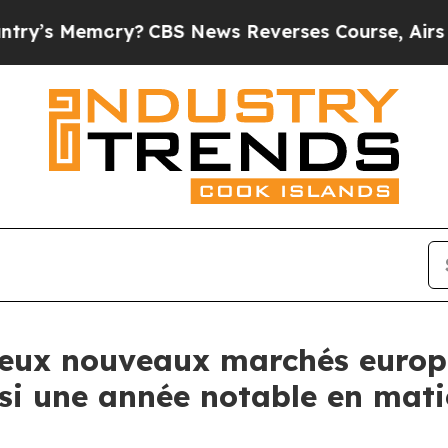
ry?
CBS News Reverses Course, Airs Story on 9/1
deux nouveaux marchés europé
si une année notable en mati