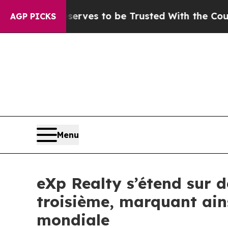
eserves to be Trusted With the Country’s Memo
AGP PICKS
Menu
eXp Realty s’étend sur 
troisième, marquant ain
mondiale