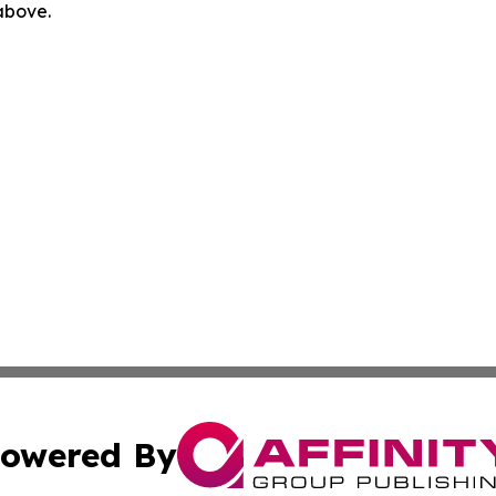
 above.
owered By