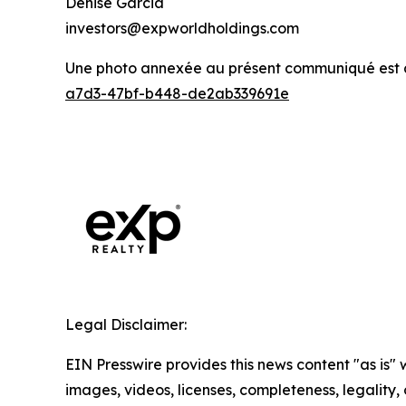
Denise Garcia
investors@expworldholdings.com
Une photo annexée au présent communiqué est di
a7d3-47bf-b448-de2ab339691e
Legal Disclaimer:
EIN Presswire provides this news content "as is" 
images, videos, licenses, completeness, legality, o