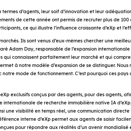
en termes d’agents, leur soif d’innovation et leur adéquati
ncements de cette année ont permis de recruter plus de 100
ticipants, ce qui illustre l’influence croissante d’eXp et l’
marchés. Ils sont venus d’eux-mêmes chercher une meilleure
aré Adam Day, responsable de l’expansion internationale 
es qui connaissent parfaitement leur marché et qui compr
permet à notre modèle d’expansion de se distinguer. Nous n
notre mode de fonctionnement. C’est pourquoi ces pays 
eXp exclusifs conçus par des agents, pour des agents, afin
me internationale de recherche immobilière native IA d’eXp
i une visibilité en temps réel, une communication directe
éférence interne d’eXp permet aux agents de saisir facileme
onçues pour répondre aux réalités d’un avenir mondialisé e