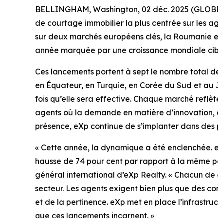
BELLINGHAM, Washington, 02 déc. 2025 (GLOBE N
de courtage immobilier la plus centrée sur les a
sur deux marchés européens clés, la Roumanie et
année marquée par une croissance mondiale cibl
Ces lancements portent à sept le nombre total de 
en Équateur, en Turquie, en Corée du Sud et a
fois qu’elle sera effective. Chaque marché reflè
agents où la demande en matière d’innovation, de
présence, eXp continue de s’implanter dans des 
« Cette année, la dynamique a été enclenchée. eXp
hausse de 74 pour cent par rapport à la même pér
général international d’eXp Realty. « Chacun de c
secteur. Les agents exigent bien plus que des com
et de la pertinence. eXp met en place l’infrastruc
que ces lancements incarnent. »