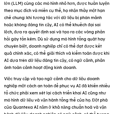
lớn (LLM) cùng các mô hình nhỏ hơn, được huấn luyện
theo mục đích và miền cụ thể, họ nhận thấy một hạn
chế chung: khi tương tác với dữ liệu bị phân mảnh
hoặc không đáng tin cậy, AI có thể khuếch đại sai
lệch, đưa ra quyết định sai và tạo ra các vòng phản
hồi gây tốn kém. Dù sử dụng mô hình tổng quát hay
chuyên biệt, doanh nghiệp chỉ có thể đạt được kết
quả chính xác, có thể giải thích và kiểm toán được khi
AI dựa trên dữ liệu đáng tin cậy, có ngữ cảnh, phản
ánh toàn cảnh hoạt động kinh doanh.
Việc truy cập và tạo ngữ cảnh cho dữ liệu doanh
nghiệp một cách an toàn để phục vụ AI đã khiến nhiều
tổ chức phải xem xét lại cách triển khai AI cũng như
mô hình dữ liệu và vận hành tổng thể của họ. Đột phá
của Quantexa AI nằm ở khả năng chuẩn hoá và vận