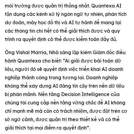
môi trường được quản trị thống nhất. Quantexa AI
tận dụng các kênh xử lý ngôn ngữ tự nhiên, phân tích
dự đoán, máy học đồ thị và AI tự hành để mang lại
các thông tin chi tiết có thể giải thích được và quy
trình ra quyết định có thể được kiểm toán đầy đủ.
Ông Vishal Marria, Nhà sáng lập kiêm Giám đốc điều
hành Quantexa cho biết: “Ai giải được bài toán dữ
liệu, người đó sẽ quyết định việc triển khai AI doanh
nghiệp thành công trong tương lai. Doanh nghiệp
không thể xây dựng AI đáng tin cậy trên nền dữ liệu
bị phân mảnh. Nền tảng Decision Intelligence của
chúng tôi cung cấp nền tảng vững chắc để AI không
chỉ mạnh mẽ mà còn có trách nhiệm, được đặt trên cơ
sở ngữ cảnh, được quản trị theo thiết kế và có thể
giải thích tại mọi điểm ra quyết định”.