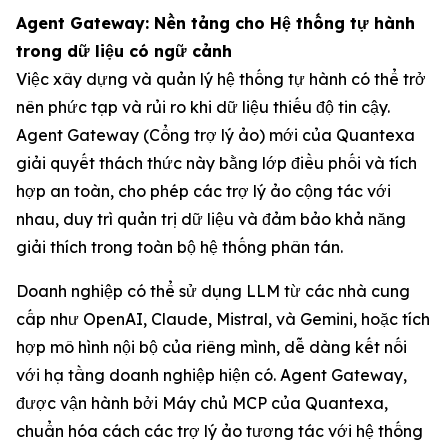
Agent Gateway: Nền tảng cho Hệ thống tự hành
trong dữ liệu có ngữ cảnh
Việc xây dựng và quản lý hệ thống tự hành có thể trở
nên phức tạp và rủi ro khi dữ liệu thiếu độ tin cậy.
Agent Gateway (Cổng trợ lý ảo) mới của Quantexa
giải quyết thách thức này bằng lớp điều phối và tích
hợp an toàn, cho phép các trợ lý ảo cộng tác với
nhau, duy trì quản trị dữ liệu và đảm bảo khả năng
giải thích trong toàn bộ hệ thống phân tán.
Doanh nghiệp có thể sử dụng LLM từ các nhà cung
cấp như OpenAI, Claude, Mistral, và Gemini, hoặc tích
hợp mô hình nội bộ của riêng mình, dễ dàng kết nối
với hạ tầng doanh nghiệp hiện có. Agent Gateway,
được vận hành bởi Máy chủ MCP của Quantexa,
chuẩn hóa cách các trợ lý ảo tương tác với hệ thống