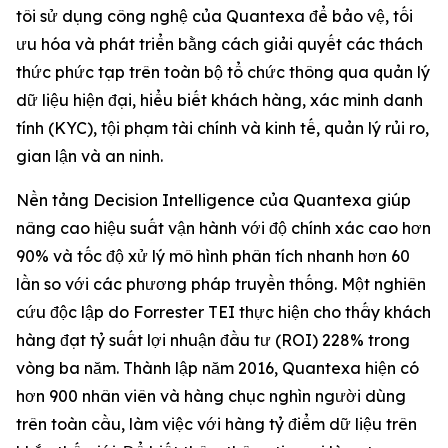
tôi sử dụng công nghệ của Quantexa để bảo vệ, tối
ưu hóa và phát triển bằng cách giải quyết các thách
thức phức tạp trên toàn bộ tổ chức thông qua quản lý
dữ liệu hiện đại, hiểu biết khách hàng, xác minh danh
tính (KYC), tội phạm tài chính và kinh tế, quản lý rủi ro,
gian lận và an ninh.
Nền tảng Decision Intelligence của Quantexa giúp
nâng cao hiệu suất vận hành với độ chính xác cao hơn
90% và tốc độ xử lý mô hình phân tích nhanh hơn 60
lần so với các phương pháp truyền thống. Một nghiên
cứu độc lập do Forrester TEI thực hiện cho thấy khách
hàng đạt tỷ suất lợi nhuận đầu tư (ROI) 228% trong
vòng ba năm. Thành lập năm 2016, Quantexa hiện có
hơn 900 nhân viên và hàng chục nghìn người dùng
trên toàn cầu, làm việc với hàng tỷ điểm dữ liệu trên