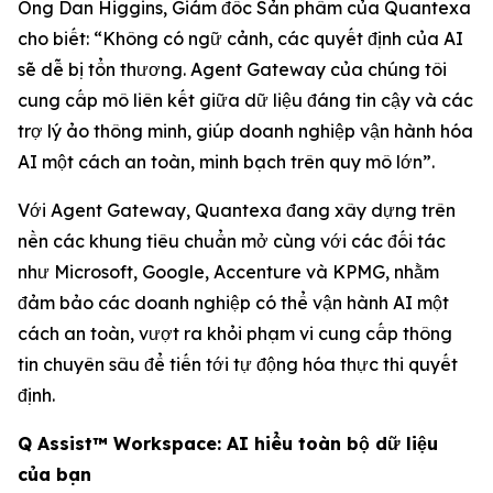
Ông Dan Higgins, Giám đốc Sản phẩm của Quantexa
cho biết: “Không có ngữ cảnh, các quyết định của AI
sẽ dễ bị tổn thương. Agent Gateway của chúng tôi
cung cấp mô liên kết giữa dữ liệu đáng tin cậy và các
trợ lý ảo thông minh, giúp doanh nghiệp vận hành hóa
AI một cách an toàn, minh bạch trên quy mô lớn”.
Với Agent Gateway, Quantexa đang xây dựng trên
nền các khung tiêu chuẩn mở cùng với các đối tác
như Microsoft, Google, Accenture và KPMG, nhằm
đảm bảo các doanh nghiệp có thể vận hành AI một
cách an toàn, vượt ra khỏi phạm vi cung cấp thông
tin chuyên sâu để tiến tới tự động hóa thực thi quyết
định.
Q Assist™ Workspace: AI hiểu toàn bộ dữ liệu
của bạn