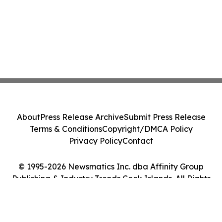
About
Press Release Archive
Submit Press Release
Terms & Conditions
Copyright/DMCA Policy
Privacy Policy
Contact
© 1995-2026 Newsmatics Inc. dba Affinity Group
Publishing & Industry Trends Cook Islands. All Rights
Reserved.
Cookie Settings / Your Privacy Choices