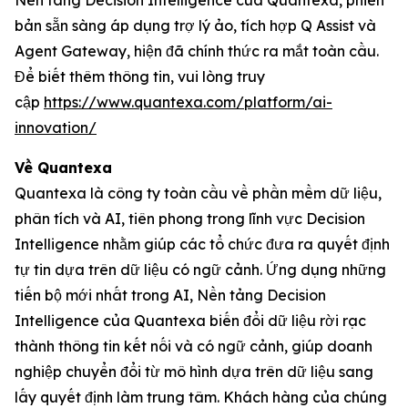
Nền tảng Decision Intelligence của Quantexa, phiên
bản sẵn sàng áp dụng trợ lý ảo, tích hợp Q Assist và
Agent Gateway, hiện đã chính thức ra mắt toàn cầu.
Để biết thêm thông tin, vui lòng truy
cập
https://www.quantexa.com/platform/ai-
innovation/
Về Quantexa
Quantexa là công ty toàn cầu về phần mềm dữ liệu,
phân tích và AI, tiên phong trong lĩnh vực Decision
Intelligence nhằm giúp các tổ chức đưa ra quyết định
tự tin dựa trên dữ liệu có ngữ cảnh. Ứng dụng những
tiến bộ mới nhất trong AI, Nền tảng Decision
Intelligence của Quantexa biến đổi dữ liệu rời rạc
thành thông tin kết nối và có ngữ cảnh, giúp doanh
nghiệp chuyển đổi từ mô hình dựa trên dữ liệu sang
lấy quyết định làm trung tâm. Khách hàng của chúng