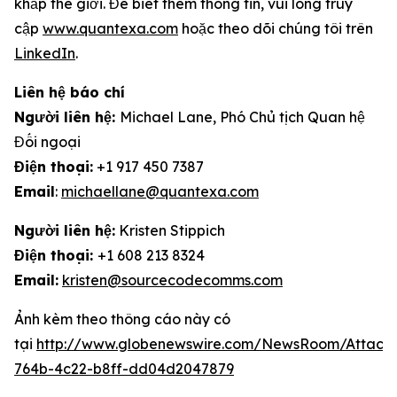
khắp thế giới. Để biết thêm thông tin, vui lòng truy
cập
www.quantexa.com
hoặc theo dõi chúng tôi trên
LinkedIn
.
Liên hệ báo chí
Người liên hệ:
Michael Lane, Phó Chủ tịch Quan hệ
Đối ngoại
Điện thoại:
+1 917 450 7387
Email
:
michaellane@quantexa.com
Người liên hệ:
Kristen Stippich
Điện thoại:
+1 608 213 8324
Email:
kristen@sourcecodecomms.com
Ảnh kèm theo thông cáo này có
tại
http://www.globenewswire.com/NewsRoom/Attach
764b-4c22-b8ff-dd04d2047879