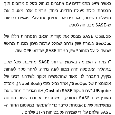
כאשר 39% מתמודדים עם אתגרים בניהול ספקים מרובים תוך
הבטחת יכולת פעולה הדדית. ביחד, גורמים אלה מאטים את
הפעלת השירות, מגבירים את הסיכון התפעולי ופוגעים בזריזות
מבטיחה לספק.
SASE
ש-
מבטל את נקודות הכאב הנסתרות הללו של
SASE OpsLab
בעזרת שוק נרחב שכולל ערכות מיכון מוכנות מראש
SecOps
ועוד.
CPE
, שדרוגי
SASE
, הגירת
PoP
שנועדו לייעל מנהור
"הצמיחה העצומה באימוץ שירותי SASE מחייבת שכל שלב
בתהליך האספקה יהיה מכוון לקנה מידה. לאחר סקר לקוחות
מקיף, התברר לנו מאוד שהתעשייה זקוקה לשדרוג רציני של
, מנכ"ל
)
Nabil Souli
(
סולי
", אמר נביל
SecOps
אוטומציה של
, אנו מגדירים מחדש את
OpsLab
. "עם השקת SASE
UBiqube
האופן שבו SASE מסופק, ומשחררים עבורם שעות הנדסה
ממשימות שאינן אבטחת סייבר כדי להתמקד
במקסום
החזר ה-
SASE שלהם על ידי שמירה על בטיחות ה-IT שלהם".