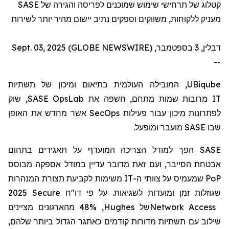
SASE
קטלוג של תרחישי שימוש שמוכנים לפריסה והגירה של
מעניק ללקוחות, משווקים וספקים נתיב יישום מהיר יותר לשירות
דבלין, 3 בספטמבר, Sept. 03, 2025 (GLOBE NEWSWIRE)
--
, המובילה העולמית בתיאום ומיכון של תשתיות
UBiqube
, שוק
SASE OpsLab
מרובות שמות מתחם, חשפה את
IT
אשר מחדש את האופן
SecOps
לפתרונות מיכון עבור פעילות
מועבר ומופעל.
SASE
שבו
הפך למודל הצריכה המועדף על תאגידים בתחום
SASE
אבטחת הסייבר, ועם זאת מדובר עדיין במודל אספקה
מבוסס
משימות לקביעת תצורת המנהרות
IT
שמעמיס על צוותי ה-
PoP
2025 Secure
דו"ח
שגוזלות זמן ומועדות לשגיאות. על פי
, 48% מהארגונים מציינים
Hughes
של
Network Access
שילוב עם תשתיות מדורות קודמים כאתגר הגדול ביותר שלהם,