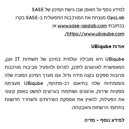
SASE
למידע נוסף על האופן שבו גישת המיכון של
רו
בק
SASE
מנצחת את המורכבות התפעולית ב-
OpsLab
או
www.sase-opslab.com
:
בכתובת
https://www.ubiqube.com/
UBiqube
אודות
וענן,
IT
היא מובילה עולמית במיכון של תשתיות
UBiqube
המאפשרת לארגונים לתכנן, לפרוס ולהפעיל סביבות מורכבות
מרובות ספקים בקנה מידה גדול. עם מערך המיכון המוכח שלה
מעצימה
UBiqube
והמומחיות שלה בתיאום רב-מתחמי,
ספקיות שירות, ארגונים ושותפות בערוצים לפשט באופן קיצוני
את הפעילות, להאיץ את אספקת השירותים ולשחרר חדשנות
בתחומי הרשתות והאבטחה.
למידע נוסף - מדיה